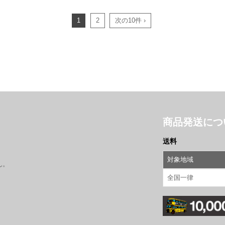
1
2
次の10件 ›
商品発送につ
送料
対象地域
ん。
全国一律