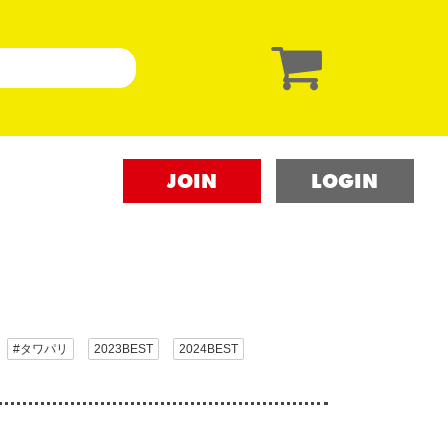
JOIN
LOGIN
#タワパリ
2023BEST
2024BEST