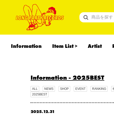
Information
Item List
Artist
All Items
Recommend
予約商品
Information
- 2025BEST
ALL
NEWS
SHOP
EVENT
RANKING
2025BEST
2025.12.31