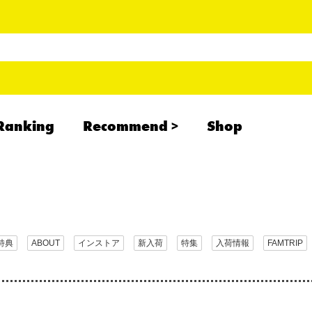
Ranking
Recommend
Shop
RADCREATION
拝啓、現場より
IHATESMOKE
newolder records
特典
ABOUT
インストア
新入荷
特集
入荷情報
FAMTRIP