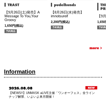
TRAST
pudelhunds
TH
PR
【9月26日(土)発売】A
【8月26日(水)発売】
Message To You,Your
imnotsureif
【9月
Groovy
2,200円(税込)
1,65
1,650円(税込)
予約商品
予約商
予約商品
more >
Information
2026.08.08
NEW
【NEWS!!】UNMASK aLIVE主催「ワンオーフェス」全ライン
ナップ解禁、いよいよ来月開催！