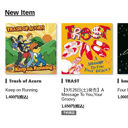
New Item
Trash of Acorn
TRAST
hm
Keep on Running
【9月26日(土)発売】A
Four 
Message To You,Your
1,400円(税込)
1,00
Groovy
1,650円(税込)
予約商品