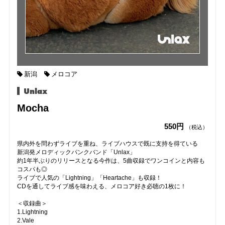
新潟
メロコア
Unlax
Mocha
550円
（税込）
県内外を問わずライブを重ね、ライブハウスで既に支持を得ている
新潟発メロディックパンクバンド「Unlax」
約1年半ぶりのリリースとなる今作は、5曲収録でワンコインと内容も
コスパも◎
ライブで人気の「Lightning」「Heartache」も収録！
CDを通してライブ感を味わえる、メロコア好き必聴の1枚に！
＜収録曲＞
1.Lightning
2.Vale