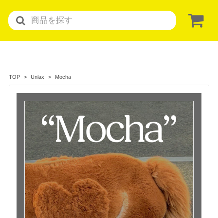
Mocha
TOP
Unlax