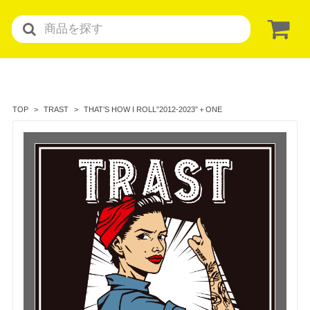
THAT’S HOW I ROLL”2012-2023”＋ONE
TOP
TRAST