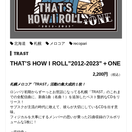
北海道
札幌
メロコア
recopari
TRAST
THAT’S HOW I ROLL”2012-2023”＋ONE
2,200円
（税込）
札幌メロコア「TRAST」活動の集大成的１枚！
ロンパリ初期からずーっとお世話になってる札幌「TRAST」のこれま
での全配信曲に、新曲1曲（名曲！）を追加したベスト盤的なCDをリ
リース！
サブスクが主流の時代に敢えて、彼らが大切にしているCDを出す意
味。
フィジカルを大事にするメンバーの思いが乗った21曲収録のフルボリ
ュームな1枚に！