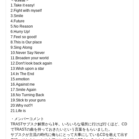
＜収録曲＞
1.Take it easy!
2.Fight with myself
3.Smile
4.Future
5.No Reason
6.Hurry Up!
7.Feel so good!
8.This is Our place
9.Sing Along
10.Never Say Never
11.Broaden your world
12.Don't look back again
13.Wish upon a star
14.In The End
15.emotion
16.Against me
17.Smile Again
18.No Turning Back
19.Stick to your guns
20.Why not?!
21.Life is
・メンバーコメント
TRASTサブスク解禁から1年。いろいろな場所に行けば行くほど、CD
でTRASTの曲を持っておきたいという言葉をもらいました。
サブスクが主流の時代に俺らにとって大事にしているCDを敢えて出す