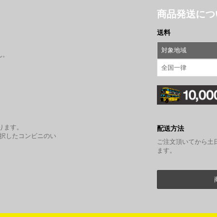
商品発送につ
送料
対象地域
ん。
全国一律
。
ります。
配送方法
選択したコンビニのい
ご注文頂いてから土
ます。