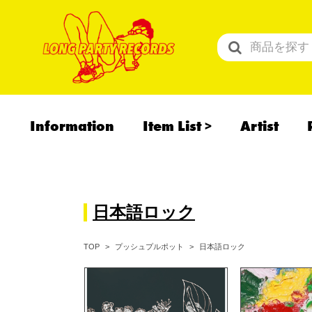
Information
Item List
Artist
All Items
Recommend
予約商品
日本語ロック
日本語ロック
TOP
プッシュプルポット