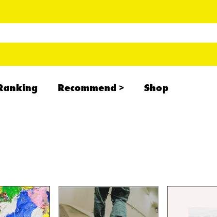
Ranking
Recommend
Shop
RADCREATION
拝啓、現場より
IHATESMOKE
newolder records