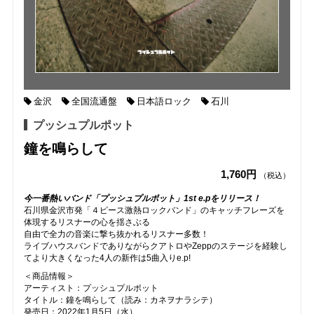
金沢
全国流通盤
日本語ロック
石川
プッシュプルポット
鐘を鳴らして
1,760円
（税込）
今一番熱いバンド「プッシュプルポット」1st e.pをリリース！
石川県金沢市発「４ピース激熱ロックバン​ド」のキャッチフレーズを
体現するリスナーの心を揺さぶる
自由で全力の音楽に撃ち抜かれるリスナー多数！
ライブハウスバンドでありながらクアトロやZeppのステージを経験し
てより大きくなった4人の新作は5曲入りe.p!
＜商品情報＞
アーティスト：プッシュプルポット
タイトル：鐘を鳴らして（読み：カネヲナラシテ）
発売日：2022年1月5日（水）