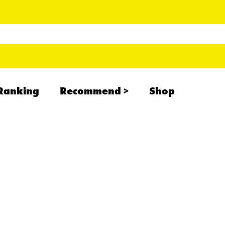
Ranking
Recommend
Shop
RADCREATION
拝啓、現場より
IHATESMOKE
newolder records