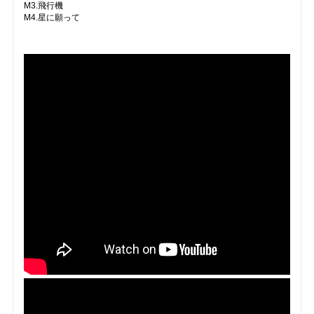
M3.飛行機
M4.星に願って