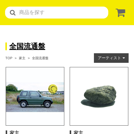
全国流通盤
アーティスト
全国流通盤
TOP
家主
家主
家主