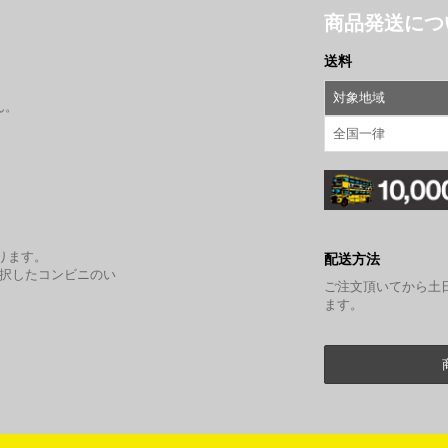
商品発送につ
送料
対象地域
ん。
全国一律
。
ります。
配送方法
選択したコンビニのい
ご注文頂いてから土
ます。