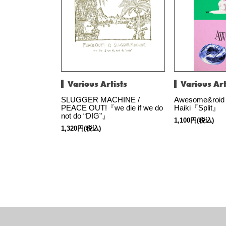
Various Artists
Various Art
SLUGGER MACHINE /
Awesome&roid
PEACE OUT!『we die if we do
Haiki『Split』
not do “DIG”』
1,100円(税込)
1,320円(税込)