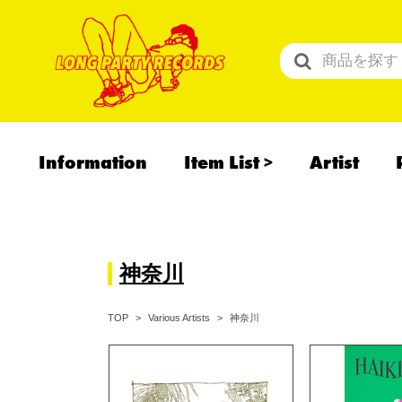
Information
Item List
Artist
All Items
Recommend
予約商品
神奈川
神奈川
TOP
Various Artists