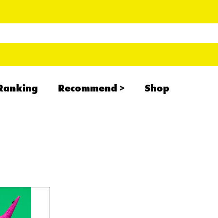
Ranking
Recommend
Shop
RADCREATION
拝啓、現場より
IHATESMOKE
newolder records