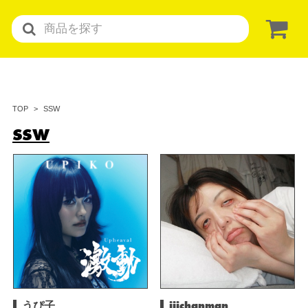
SSW
TOP
SSW
うぴ子
iiichanman