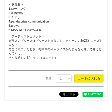
＜収録曲＞
1.ローリング
2.正義の島
3.ミドリ
4.panda brige communication
5.urawa
6.KISS WITH VOYAGER
・アーティストコメント
ガラスのブルースはブルースじゃないし、クイーンのJAZZもジャズじ
ゃない。
そこに気づいたとき、町中華のオムライスがたまらなく輝いて見える
んですよ。
そんな感じのEPです。（ヨシモト）
数量 :