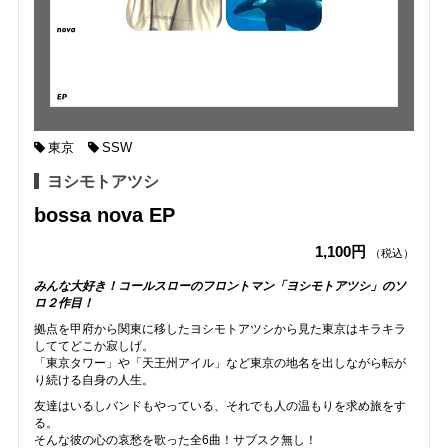
東京
SSW
ヨシモトアツシ
bossa nova EP
1,100円
（税込）
みんな大好き！コールスローのフロントマン「ヨシモトアツシ」のソ
ロ２作目！
拠点を甲府から関東に移したヨシモトアツシから見た東京はキラキラ
しててどこか寂しげ。
「東京タワー」や「天王州アイル」など東京の地名を出しながら転が
り続ける自身の人生。
友達はいるしバンドもやっている、それでも人の温もりを求め旅をす
る。
そんな彼の心の哀愁を歌った全6曲！サブスク無し！