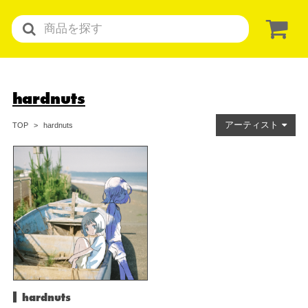
hardnuts
アーティスト
hardnuts
TOP
hardnuts