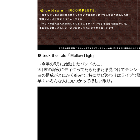
❶ Sick the Tale「Mellow High」
→今年の6月に始動したバンドの曲。
9月末の深夜にディグってたらたまたま見つけてテンシ
曲の構成がとにかく好みで､特にサビ終わりはライブで
早くいろんな人に見つかってほしい限り｡