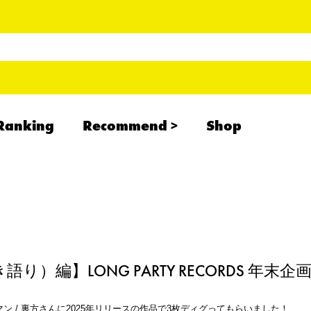
Ranking
Recommend
Shop
RADCREATION
拝啓、現場より
IHATESMOKE
newolder records
）編】LONG PARTY RECORDS 年末企
ンドマン / 裏方さんに2025年リリースの作品で3枚ディグってもらいました！