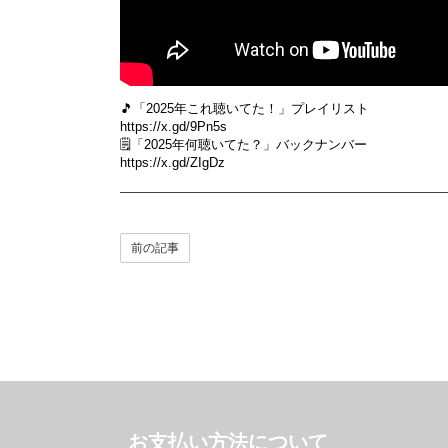
🎵「2025年これ聴いてた！」プレイリスト
https://x.gd/9Pn5s
🗒️「2025年何聴いてた？」バックナンバー
https://x.gd/ZIgDz
前の記事
お支払い方法について