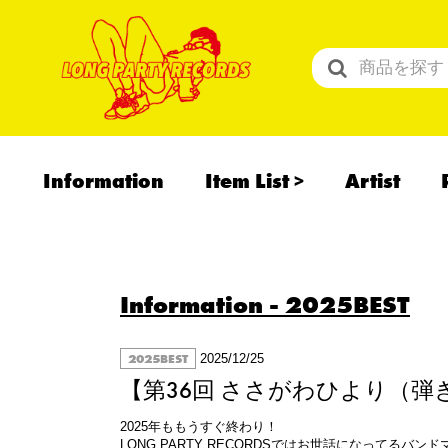
Information
Item List
Artist
All Items
Recommend
予約商品
Information
- 2025BEST
2025BEST
2025/12/25
【第36回 ささがわひより（弾き語り
2025年ももうすぐ終わり！
LONG PARTY RECORDSではお世話になってるバ