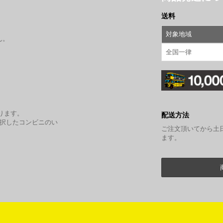
送料
対象地域
ん。
全国一律
。
ります。
配送方法
選択したコンビニのい
ご注文頂いてから土
ます。