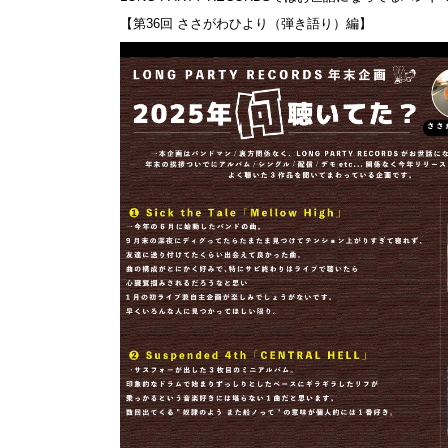
【第36回 ささがわひより（弾き語り）編】