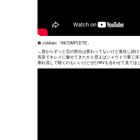
❸ coldrain「INCOMPLETE」
→昔からずっと芯の部分は変わってないけど進化し続け
高音でキレイに魅せてきたかと思えばシャウトで重く深
垂れ流しで聴くのもいいけどぜひMVも合わせて見てほし