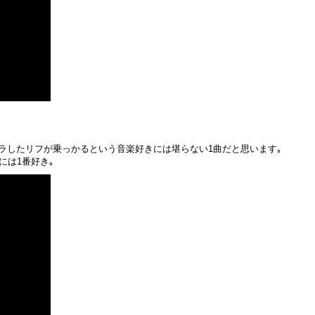
ラしたリフが乗っかるという音楽好きには堪らない1曲だと思います｡
には1番好き｡