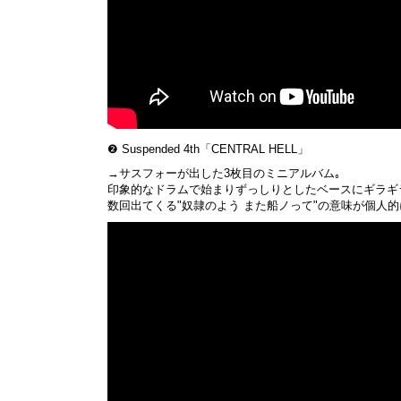
❷ Suspended 4th「CENTRAL HELL」
→サスフォーが出した3枚目のミニアルバム｡
印象的なドラムで始まりずっしりとしたベースにギラギ
数回出てくる"奴隷のよう また船ノって"の意味が個人的