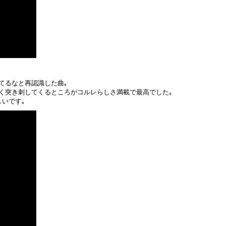
てるなと再認識した曲｡
く突き刺してくるところがコルレらしさ満載で最高でした｡
いです｡