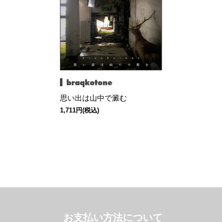
braqkotone
思い出は山中で澱む
1,711円(税込)
お支払い方法について