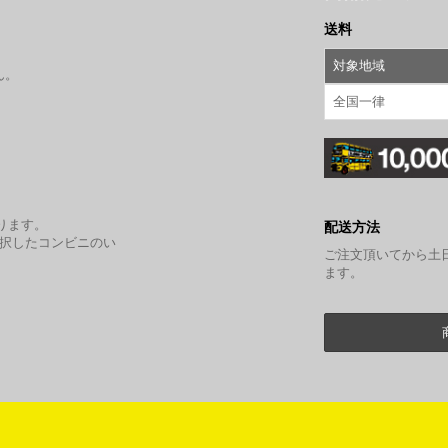
送料
対象地域
ん。
全国一律
。
ります。
配送方法
選択したコンビニのい
ご注文頂いてから土
ます。