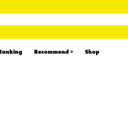
Ranking
Recommend
Shop
RADCREATION
拝啓、現場より
IHATESMOKE
newolder records