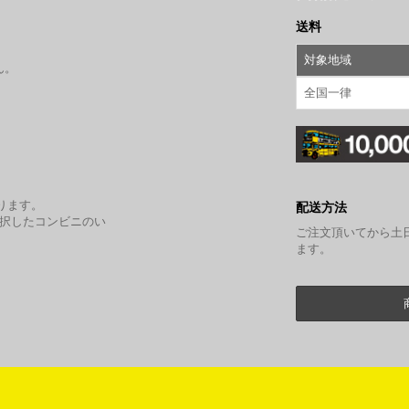
送料
対象地域
ん。
全国一律
。
ります。
配送方法
選択したコンビニのい
ご注文頂いてから土
ます。