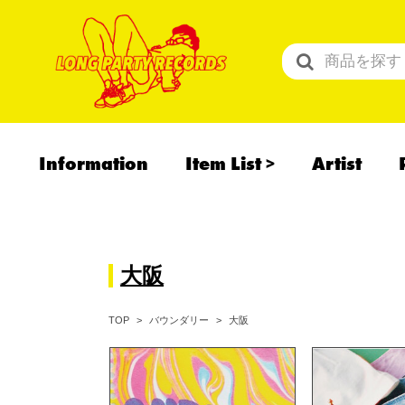
Information
Item List
Artist
All Items
Recommend
予約商品
大阪
大阪
TOP
バウンダリー