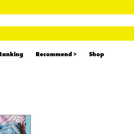
Ranking
Recommend
Shop
RADCREATION
拝啓、現場より
IHATESMOKE
newolder records