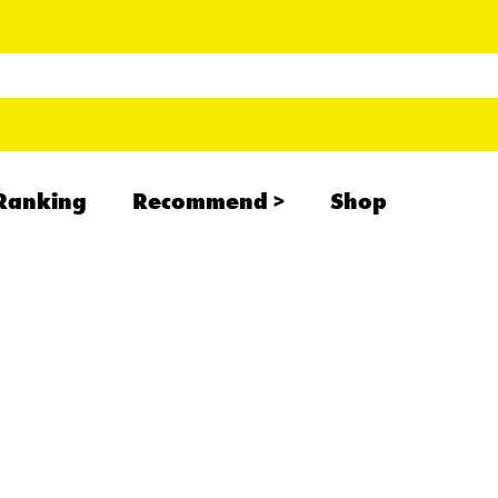
Ranking
Recommend
Shop
RADCREATION
拝啓、現場より
IHATESMOKE
newolder records