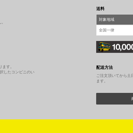
送料
対象地域
ん。
全国一律
。
ります。
配送方法
選択したコンビニのい
ご注文頂いてから土
ます。