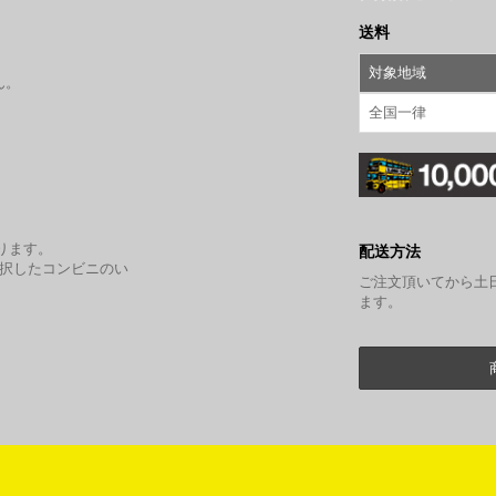
送料
対象地域
ん。
全国一律
。
ります。
配送方法
選択したコンビニのい
ご注文頂いてから土
ます。