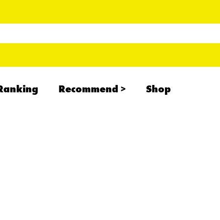
Ranking
Recommend
Shop
RADCREATION
拝啓、現場より
IHATESMOKE
newolder records