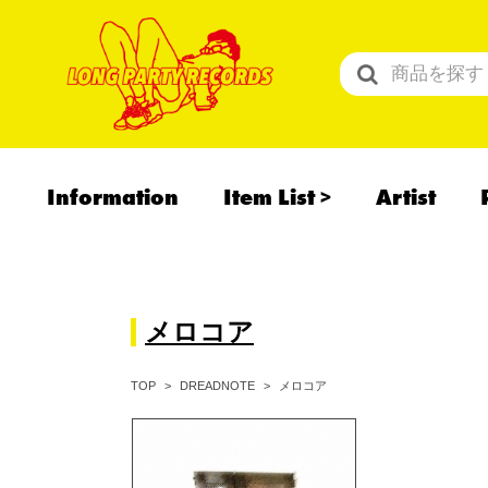
Information
Item List
Artist
All Items
Recommend
予約商品
メロコア
メロコア
TOP
DREADNOTE