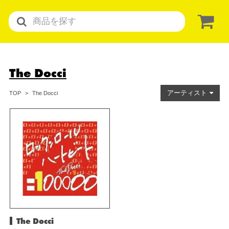
The Docci
アーティスト
The Docci
TOP
The Docci