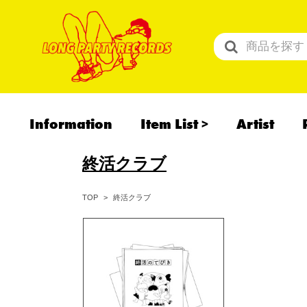
Information
Item List
Artist
All Items
終活クラブ
Recommend
予約商品
終活クラブ
TOP