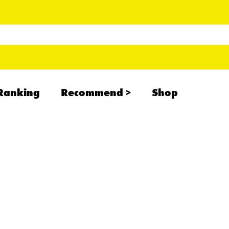
Ranking
Recommend
Shop
RADCREATION
拝啓、現場より
IHATESMOKE
newolder records