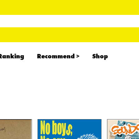
Ranking
Recommend
Shop
RADCREATION
拝啓、現場より
IHATESMOKE
newolder records