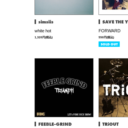
simsiis
SAVE THE 
white hot
FORWARD
1,320円(税込)
550円(税込)
SOLD OUT
FEEBLE-GRIND
TRiOUT