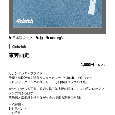
日本語ロック
柏
ranking3
4clutch
東奔西走
1,000円
（税込）
セカンドシティプライド！
千葉・柏DOMeを背負うニューカマー「4clutch 」の2ndデモ！
メロディックパンクのスピリットと日本語ロックの情緒。
がなりながらも丁寧に歌詞を紡ぐ笙太郎の唄はレンジの広いロックフ
ァンに刺さるはず！
焦燥感と疾走感を持ちながら全力で走る珠玉の全4曲
＜収録曲＞
1.トラバント
2.何千回