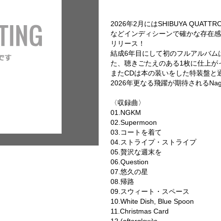
2026年2月にはSHIBUYA QU
などインディシーンで確かな存在感を
リリース！
結成6年目にして初のフルアルバム
た、聴きごたえのある1枚に仕上が
またCDは本の装いをした特装盤と
2026年更なる飛躍が期待されるNa
〈収録曲〉
01.NGKM
02.Supermoon
03.コートを着て
04.ストライプ・ストライプ
05.贅沢な週末を
06.Question
07.悠久の星
08.帰路
09.スウィート・スペース
10.White Dish, Blue Spoon
11.Christmas Card