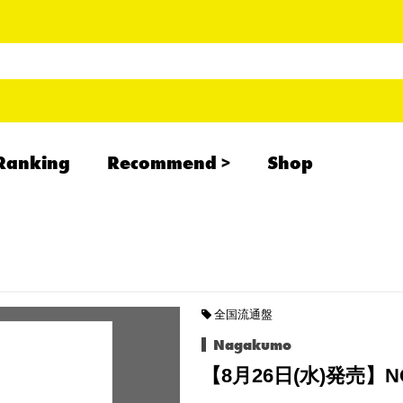
Ranking
Recommend
Shop
RADCREATION
拝啓、現場より
IHATESMOKE
newolder records
全国流通盤
Nagakumo
【8月26日(水)発売】N