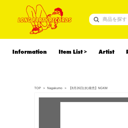
Information
Item List
Artist
All Items
Recommend
予約商品
【8月26日(水)発売】NGKM
TOP
Nagakumo