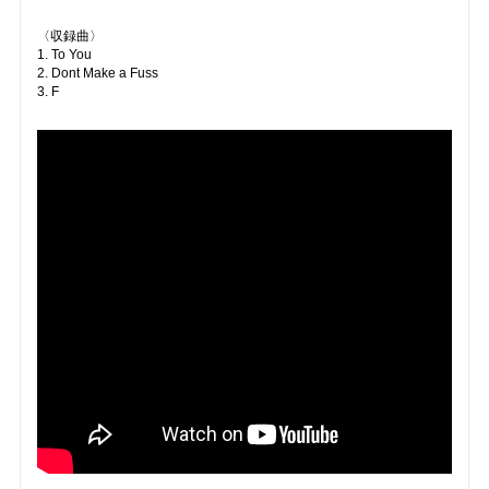
〈収録曲〉
1. To You
2. Dont Make a Fuss
3. F