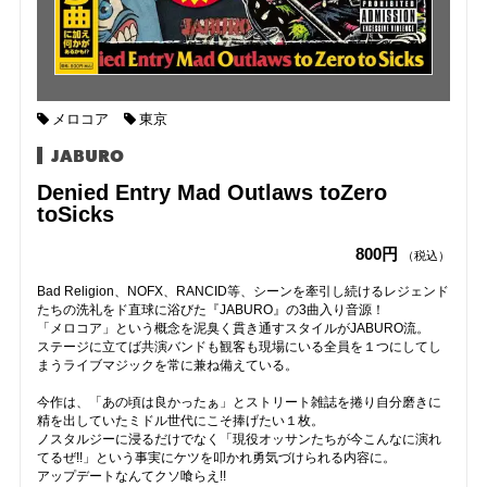
メロコア
東京
JABURO
Denied Entry Mad Outlaws toZero
toSicks
800円
（税込）
Bad Religion、NOFX、RANCID等、シーンを牽引し続けるレジェンド
たちの洗礼をド直球に浴びた『JABURO』の3曲入り音源！
「メロコア」という概念を泥臭く貫き通すスタイルがJABURO流。
ステージに立てば共演バンドも観客も現場にいる全員を１つにしてし
まうライブマジックを常に兼ね備えている。
今作は、「あの頃は良かったぁ」とストリート雑誌を捲り自分磨きに
精を出していたミドル世代にこそ捧げたい１枚。
ノスタルジーに浸るだけでなく「現役オッサンたちが今こんなに演れ
てるぜ!!」という事実にケツを叩かれ勇気づけられる内容に。
アップデートなんてクソ喰らえ!!