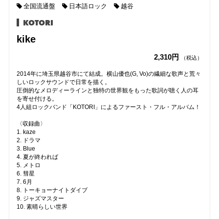
全国流通盤
日本語ロック
越谷
KOTORI
kike
2,310円
（税込）
2014年に埼玉県越谷市にて結成。横山優也(G, Vo)の繊細な歌声と荒々
しいロックサウンドで日常を描く。
圧倒的なメロディーラインと独特の世界観をもった歌詞が聴く人の耳
を寄せ付ける。
4人組ロックバンド「KOTORI」によるファースト・フル・アルバム！
〈収録曲〉
1. kaze
2. ドラマ
3. Blue
4. 夏が終われば
5. メトロ
6. 彗星
7. 6月
8. トーキョーナイトダイブ
9. ジャズマスター
10. 素晴らしい世界