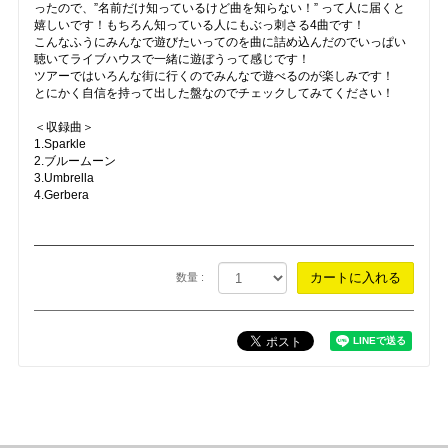
ったので、”名前だけ知っているけど曲を知らない！” って人に届くと
嬉しいです！もちろん知っている人にもぶっ刺さる4曲です！
こんなふうにみんなで遊びたいってのを曲に詰め込んだのでいっぱい
聴いてライブハウスで一緒に遊ぼうって感じです！
ツアーではいろんな街に行くのでみんなで遊べるのが楽しみです！
とにかく自信を持って出した盤なのでチェックしてみてください！
＜収録曲＞
1.Sparkle
2.ブルームーン
3.Umbrella
4.Gerbera
数量 :