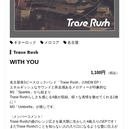
ギターロック
メロコア
名古屋
Trase Rush
WITH YOU
1,100円
（税込）
名古屋発3ピースロックバンド「Trase Rush」のNEW EP！
エネルギッシュなサウンドと疾走感あるメロディーが印象的な
M1「Sparkle」から始まり
Trase Rushらしさを感じる4曲が収録。様々な表情を魅せてくれる1枚
に！
M3「Umbrella」が推しです。
〈メンバーコメント〉
Trase Rushの曲のレンジ広さを最大限に生かした4曲入りのEPです！
まだTrase Rushのことを知らない人の入り口になるような盤に仕上が