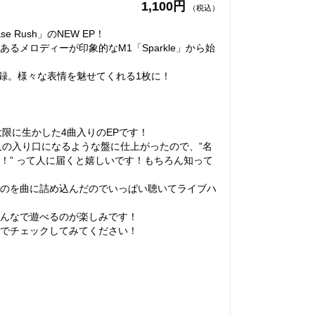
1,100円
（税込）
 Rush」のNEW EP！
るメロディーが印象的なM1「Sparkle」から始
曲が収録。様々な表情を魅せてくれる1枚に！
最大限に生かした4曲入りのEPです！
ない人の入り口になるような盤に仕上がったので、”名
！” って人に届くと嬉しいです！もちろん知って
のを曲に詰め込んだのでいっぱい聴いてライブハ
んなで遊べるのが楽しみです！
でチェックしてみてください！