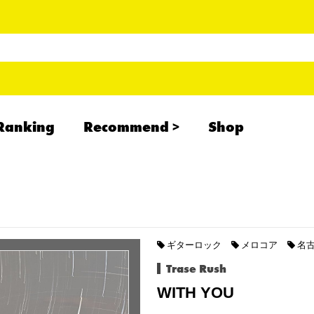
Ranking
Recommend
Shop
RADCREATION
拝啓、現場より
IHATESMOKE
newolder records
ギターロック
メロコア
名
Trase Rush
WITH YOU