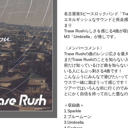
名古屋発3ピースロックバンド「Trase
エネルギッシュなサウンドと疾走感あ
まり
Trase Rushらしさを感じる4
M3「Umbrella」が推しです。
〈メンバーコメント〉
Trase Rushの曲のレンジ広さを
まだTrase Rushのことを知ら
前だけ知っているけど曲を知らない
いる人にもぶっ刺さる4曲です！
こんなふうにみんなで遊びたいって
ウスで一緒に遊ぼうって感じです！
ツアーではいろんな街に行くのでみ
とにかく自信を持って出した盤なの
＜収録曲＞
1.Sparkle
2.ブルームーン
3.Umbrella