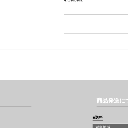
4.Gerbera
商品発送に
送料
対象地域