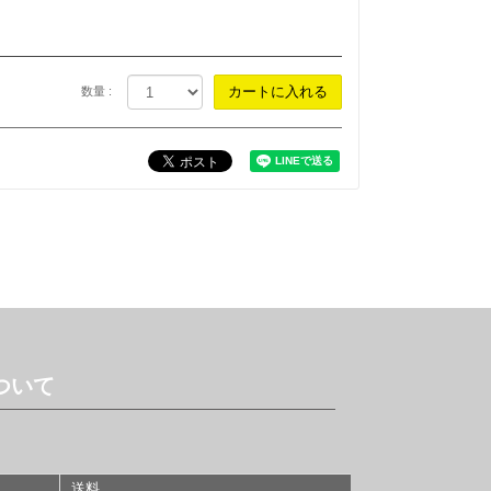
数量 :
ついて
送料