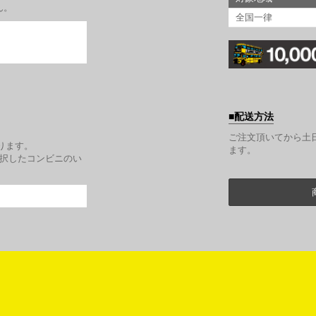
ん。
全国一律
配送方法
。
ご注文頂いてから土
ります。
ます。
選択したコンビニのい