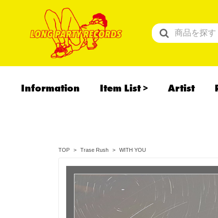
Information
Item List
Artist
All Items
Recommend
予約商品
WITH YOU
TOP
Trase Rush