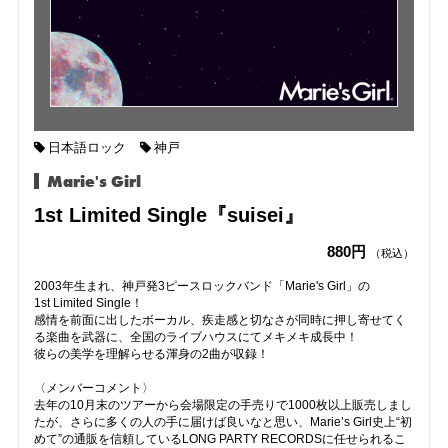
日本語ロック
神戸
Marie's Girl
1st Limited Single『suisei』
880円
（税込）
2003年生まれ、神戸発3ピースロックバンド「Marie's Girl」の
1st Limited Single！
感情を前面に出したボーカル、疾走感と切なさが同時に押し寄せてく
る楽曲を武器に、全国のライブハウスにてメキメキ成長中！
彼らの美学を理解らせる渾身の2曲が収録！
〈メンバーコメント〉
去年の10月末のツアーから会場限定の手売りで1000枚以上販売しまし
たが、さらに多くの人の手に届けば良いなと思い、Marie’s Girl史上“初
めて”の通販を信頼しているLONG PARTY RECORDSに任せられるこ