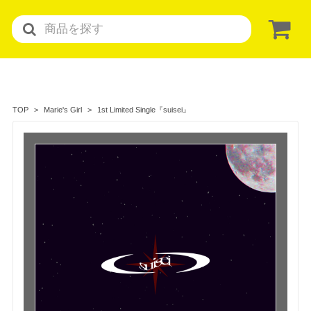
1st Limited Single『suisei』
TOP
Marie's Girl