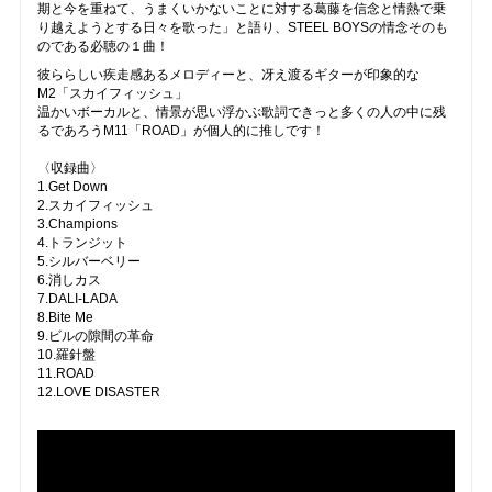
期と今を重ねて、うまくいかないことに対する葛藤を信念と情熱で乗
り越えようとする日々を歌った」と語り、STEEL BOYSの情念そのも
のである必聴の１曲！
彼ららしい疾走感あるメロディーと、冴え渡るギターが印象的な
M2「スカイフィッシュ」
温かいボーカルと、情景が思い浮かぶ歌詞できっと多くの人の中に残
るであろうM11「ROAD」が個人的に推しです！
〈収録曲〉
1.Get Down
2.スカイフィッシュ
3.Champions
4.トランジット
5.シルバーベリー
6.消しカス
7.DALI-LADA
8.Bite Me
9.ビルの隙間の革命
10.羅針盤
11.ROAD
12.LOVE DISASTER