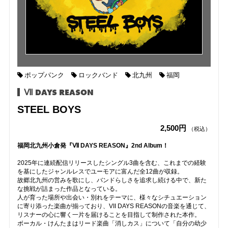
ポップパンク
ロックバンド
北九州
福岡
Ⅶ DAYS REASON
STEEL BOYS
2,500円
（税込）
福岡北九州小倉発『Ⅶ DAYS REASON』2nd Album！
2025年に連続配信リリースしたシングル3曲を含む、これまでの経験
を基にしたジャンルレスでユーモアに富んだ全12曲が収録。
故郷北九州の営みを歌にし、バンドらしさを追求し続ける中で、新た
な挑戦が詰まった作品となっている。
人が育った場所や出会い・別れをテーマに、様々なシチュエーション
に寄り添った楽曲が揃っており、VII DAYS REASONの音楽を通じて、
リスナーの心に響く一片を届けることを目指して制作された本作。
ボーカル・けんたまはリード楽曲「消しカス」について「自分の幼少