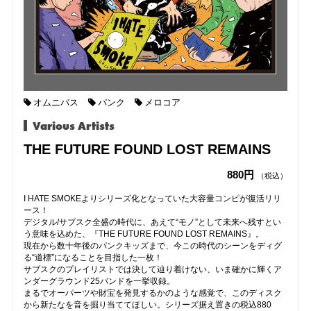
オムニバス
パンク
メロコア
Various Artists
THE FUTURE FOUND LOST REMAINS
880円
（税込）
I HATE SMOKEよりシリーズ化となっていた大容量コンピが復活リリ
ース！
デジタル/サブスク全盛の時代に、あえて“モノ”として未来へ残すとい
う意味を込めた、『THE FUTURE FOUND LOST REMAINS』。
現在から数十年後のパンクキッズまで、今この時代のシーンをディグ
る“道標”になることを目指した一枚！
サブスクのプレイリストでは決して辿り着けない、いま確かに輝くア
ンダーグラウンド25バンドを一挙収録。
まるでオーパーツや財宝を発見するかのような感覚で、このディスク
から新たなを音を掘り当ててほしい。シリーズ据え置きの税込880