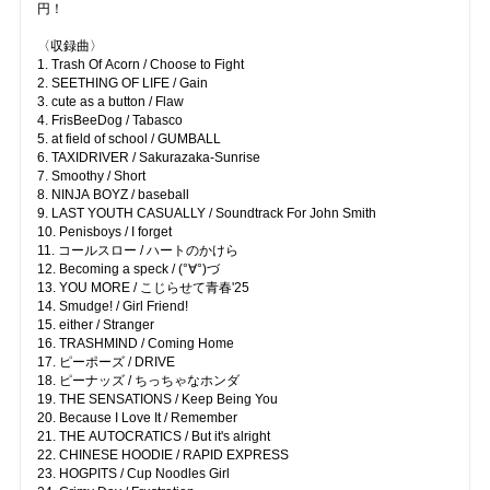
円！
〈収録曲〉
1. Trash Of Acorn / Choose to Fight
2. SEETHING OF LIFE / Gain
3. cute as a button / Flaw
4. FrisBeeDog / Tabasco
5. at field of school / GUMBALL
6. TAXIDRIVER / Sakurazaka-Sunrise
7. Smoothy / Short
8. NINJA BOYZ / baseball
9. LAST YOUTH CASUALLY / Soundtrack For John Smith
10. Penisboys / I forget
11. コールスロー / ハートのかけら
12. Becoming a speck / (°∀°)づ
13. YOU MORE / こじらせて青春'25
14. Smudge! / Girl Friend!
15. either / Stranger
16. TRASHMIND / Coming Home
17. ピーポーズ / DRIVE
18. ピーナッズ / ちっちゃなホンダ
19. THE SENSATIONS / Keep Being You
20. Because I Love It / Remember
21. THE AUTOCRATICS / But it's alright
22. CHINESE HOODIE / RAPID EXPRESS
23. HOGPITS / Cup Noodles Girl