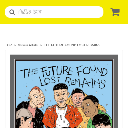
THE FUTURE FOUND LOST REMAINS
TOP
Various Artists