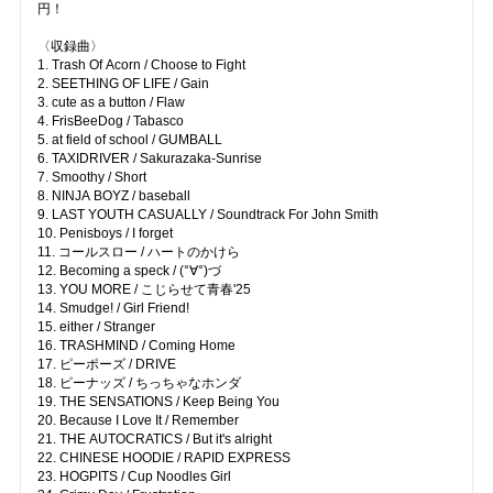
円！
〈収録曲〉
1. Trash Of Acorn / Choose to Fight
2. SEETHING OF LIFE / Gain
3. cute as a button / Flaw
4. FrisBeeDog / Tabasco
5. at field of school / GUMBALL
6. TAXIDRIVER / Sakurazaka-Sunrise
7. Smoothy / Short
8. NINJA BOYZ / baseball
9. LAST YOUTH CASUALLY / Soundtrack For John Smith
10. Penisboys / I forget
11. コールスロー / ハートのかけら
12. Becoming a speck / (°∀°)づ
13. YOU MORE / こじらせて青春'25
14. Smudge! / Girl Friend!
15. either / Stranger
16. TRASHMIND / Coming Home
17. ピーポーズ / DRIVE
18. ピーナッズ / ちっちゃなホンダ
19. THE SENSATIONS / Keep Being You
20. Because I Love It / Remember
21. THE AUTOCRATICS / But it's alright
22. CHINESE HOODIE / RAPID EXPRESS
23. HOGPITS / Cup Noodles Girl