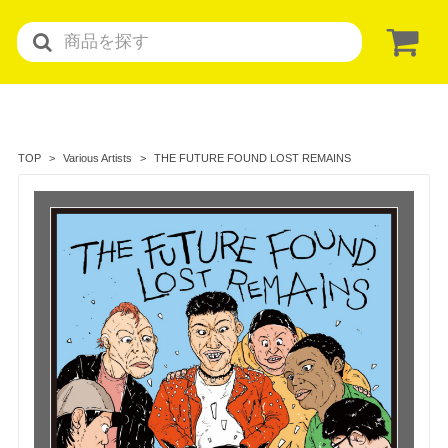
THE FUTURE FOUND LOST REMAINS
TOP
Various Artists