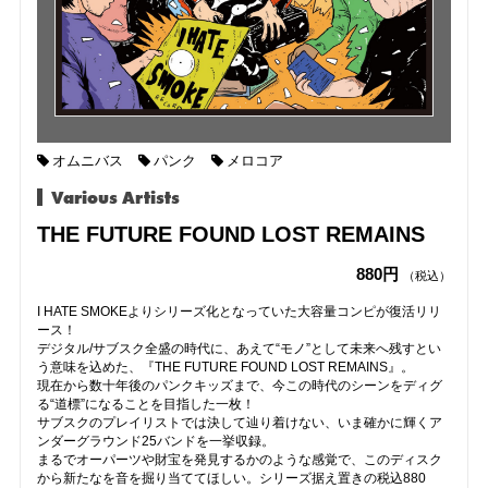
オムニバス
パンク
メロコア
Various Artists
THE FUTURE FOUND LOST REMAINS
880円
（税込）
I HATE SMOKEよりシリーズ化となっていた大容量コンピが復活リリ
ース！
デジタル/サブスク全盛の時代に、あえて“モノ”として未来へ残すとい
う意味を込めた、『THE FUTURE FOUND LOST REMAINS』。
現在から数十年後のパンクキッズまで、今この時代のシーンをディグ
る“道標”になることを目指した一枚！
サブスクのプレイリストでは決して辿り着けない、いま確かに輝くア
ンダーグラウンド25バンドを一挙収録。
まるでオーパーツや財宝を発見するかのような感覚で、このディスク
から新たなを音を掘り当ててほしい。シリーズ据え置きの税込880