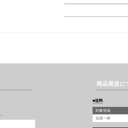
商品発送に
送料
対象地域
ん。
全国一律