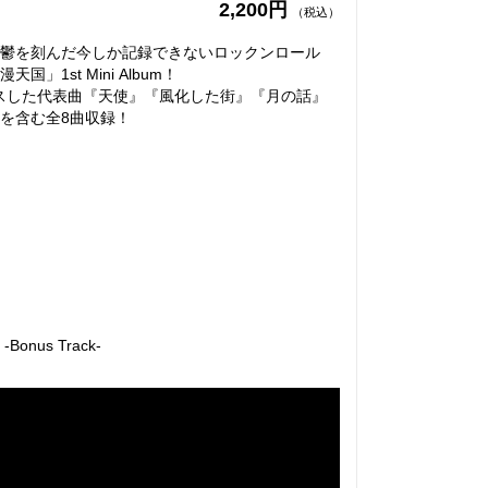
2,200円
（税込）
鬱を刻んだ今しか記録できないロックンロール
1st Mini Album！
スした代表曲『天使』『風化した街』『月の話』
を含む全8曲収録！
nus Track-