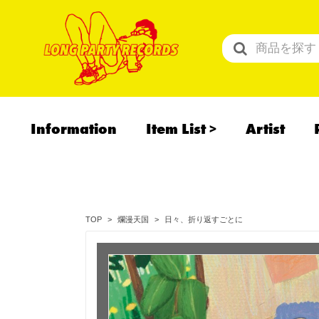
Information
Item List
Artist
All Items
Recommend
予約商品
日々、折り返すごとに
TOP
爛漫天国