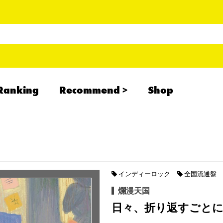
Ranking
Recommend
Shop
RADCREATION
拝啓、現場より
IHATESMOKE
newolder records
インディーロック
全国流通盤
爛漫天国
日々、折り返すごと