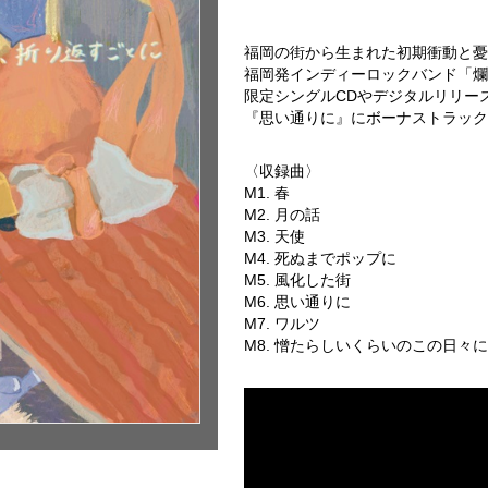
福岡の街から生まれた初期衝動と憂
福岡発インディーロックバンド「爛漫天国」
限定シングルCDやデジタルリリー
『思い通りに』にボーナストラック
〈収録曲〉
M1. 春
M2. 月の話
M3. 天使
M4. 死ぬまでポップに
M5. 風化した街
M6. 思い通りに
M7. ワルツ
M8. 憎たらしいくらいのこの日々に -Bo