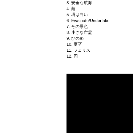
3. 安全な航海
4. 繭
5. 塔は白い
6. Evacuate/Undertake
7. その景色
8. 小さな亡霊
9. ひのめ
10. 夏至
11. フェリス
12. 円