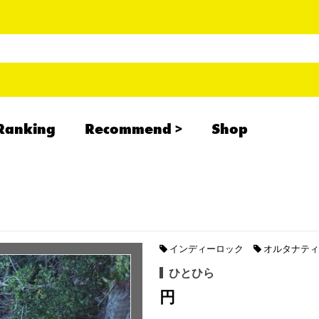
Ranking
Recommend
Shop
RADCREATION
拝啓、現場より
IHATESMOKE
newolder records
インディーロック
オルタナティ
ひとひら
円