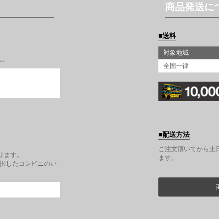
商品発送に
送料
対象地域
ん。
全国一律
配送方法
。
ご注文頂いてから土
ります。
ます。
選択したコンビニのい