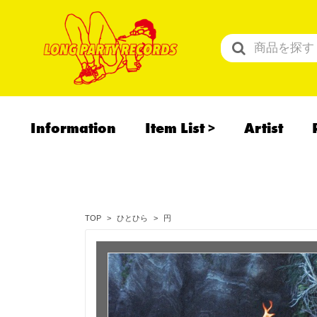
Information
Item List
Artist
All Items
Recommend
予約商品
円
TOP
ひとひら