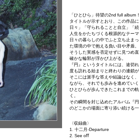
「ひとひら」待望の2nd full album
タイトルが示すとおり、この作品に
日々」「守られることと自立」「続
人生をかたちづくる根源的なテーマ
日々の暮らしの中でふと立ち止まっ
た環境の中で抱える負い目や矛盾。
そうした実感を否定せずに見つめ直
確かな輪郭が浮かび上がる。
『円』というタイトルには、途切れ
度も訪れる始まりと終わりの連鎖が
そこには派手な答えや結論はなく、
ながら、それでも歩みを進めていく
ひとひらが歩んできたこれまでの軌
く。
その瞬間を封じ込めたアルバム『円
のどこかの場面に寄り添い続ける一
〈収録曲〉
1. 十二月-Departure
2. See oﬀ