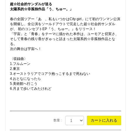
超☆社会的サンダルが送る
太陽系的☆非孤独作品「う、ちゅー。」
春の全国ツアー「あゝ、私もいつかはCity girl」にて初のワンマン公演
を開催し、全公演をソールドアウトで完走した超☆社会的サンダル
が、 初のコンセプトEP『う、ちゅー。』をリリース！
「宇宙」と「青春」をテーマに描かれた本作は、ユーモアと切実さ、
そして青春の残り香がぎゅっと詰まった太陽系的☆非孤独作品とな
る。
次の舞台は宇宙へ！
〈収録曲〉
1.フルムーン
2.東京
3.オーストラリアでコアラ抱っこするまで死ねない
4.おとなになったら
5.美術館へ行こう
6.月まで歩いてみたけれど
数量 :