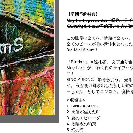
【早期予約特典】
May Forth presents.「逆光」ラ
※9/3(水)までにご予約頂いた方が
この世界の全てを、情熱の全てを、
全てのピースが揃い新体制となった「
3rd Mini Album！
『Pilgrims』＝巡礼者。 文字通り
May Forth が、 行く街のライ
に！
SING A SONG、歌を歌おう。
イ。 夜が明け輝き出した新しい旅
ーちゃん、そしてニジロウ。 覚悟を決
< 収録曲>
1. SING A SONG
2. 天使が住んだ町
3. 夏のエピローグ
4. 太陽系の約束
5. 幻の海