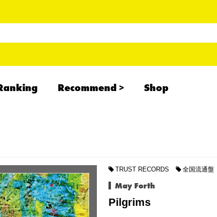
Ranking
Recommend
Shop
RADCREATION
拝啓、現場より
IHATESMOKE
newolder records
TRUST RECORDS
全国流通盤
May Forth
Pilgrims