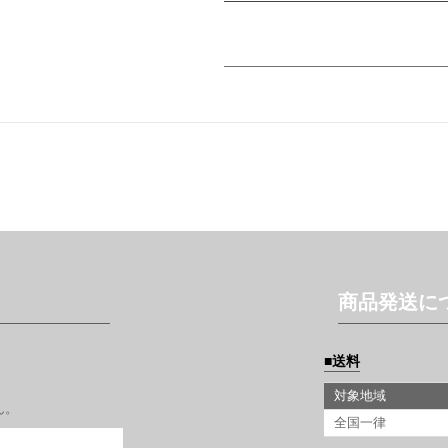
商品発送に
送料
対象地域
ん。
全国一律