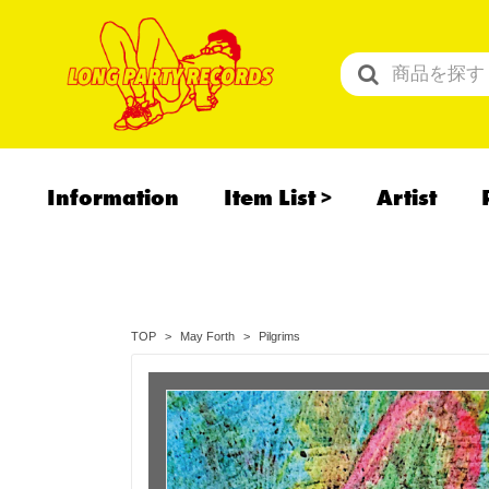
Information
Item List
Artist
All Items
Recommend
予約商品
Pilgrims
TOP
May Forth