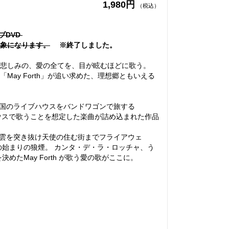
1,980円
（税込）
イブDVD
対象になります。
※終了しました。
悲しみの、愛の全てを、目が眩むほどに歌う。
May Forth」が追い求めた、理想郷ともいえる
全国のライブハウスをバンドワゴンで旅する
ブハウスで歌うことを想定した楽曲が詰め込まれた作品
 光る雲を突き抜け天使の住む街までフライアウェ
の始まりの狼煙。 カンタ・デ・ラ・ロッチャ、う
めたMay Forth が歌う愛の歌がここに。