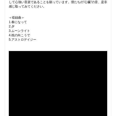
して心強い音楽であることを願っています。僕たちの"心臓"の音、是非
感じ取ってみてください。
＜収録曲＞
1.春になって
2.夕
3.ムーンライト
4.枕の向こうで
5.アストロデイジー