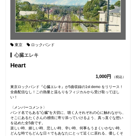
東京
ロックバンド
心臓エレキ
Heart
1,000円
（税込）
東京ロックバンド『心臓エレキ』が5曲収録の1st demo をリリース！
全曲配信なし！この熱量と温もりをフィジカルから受け取ってほし
い！
〈メンバーコメント〉
バンド名でもある"心臓"を大切に、聴く人それぞれの心に触れながら、
そこにあるたくさんの感情に寄り添っていけるよう、真っ直ぐな想い
を込めた全5曲です。
楽しい時、嬉しい時、悲しい時、辛い時、何事もうまくいかない時、
どんな時でもどんな日々でもあなたにとって近くに居れる、優しくそ