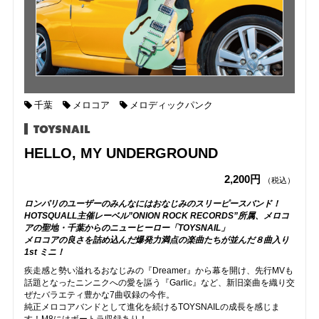
千葉
メロコア
メロディックパンク
TOYSNAIL
HELLO, MY UNDERGROUND
2,200円
（税込）
ロンパリのユーザーのみんなにはおなじみのスリーピースバンド！
HOTSQUALL主催レーベル”ONION ROCK RECORDS”所属、メロコ
アの聖地・千葉からのニューヒーロー「TOYSNAIL」
メロコアの良さを詰め込んだ爆発力満点の楽曲たちが並んだ８曲入り
1st ミニ！
疾走感と勢い溢れるおなじみの『Dreamer』から幕を開け、先行MVも
話題となったニンニクへの愛を謳う『Garlic』など、新旧楽曲を織り交
ぜたバラエティ豊かな7曲収録の今作。
純正メロコアバンドとして進化を続けるTOYSNAILの成長を感じま