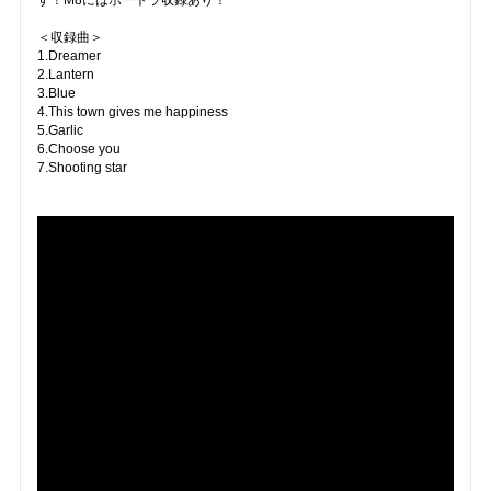
す！M8にはボートラ収録あり！
＜収録曲＞
1.Dreamer
2.Lantern
3.Blue
4.This town gives me happiness
5.Garlic
6.Choose you
7.Shooting star