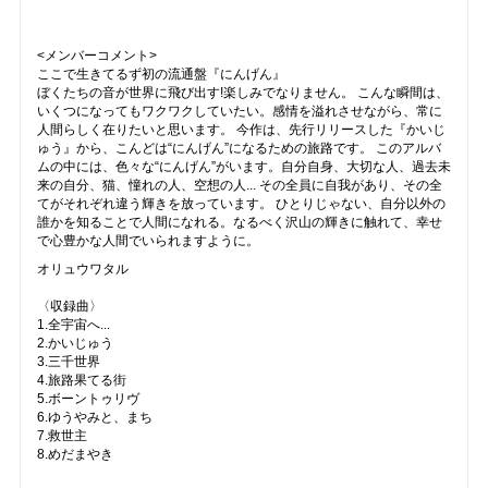
<メンバーコメント>
ここで生きてるず初の流通盤『にんげん』
ぼくたちの音が世界に飛び出す!楽しみでなりません。 こんな瞬間は、
いくつになってもワクワクしていたい。感情を溢れさせながら、常に
人間らしく在りたいと思います。 今作は、先行リリースした『かいじ
ゅう』から、こんどは“にんげん”になるための旅路です。 このアルバ
ムの中には、色々な“にんげん”がいます。自分自身、大切な人、過去未
来の自分、猫、憧れの人、空想の人... その全員に自我があり、その全
てがそれぞれ違う輝きを放っています。 ひとりじゃない、自分以外の
誰かを知ることで人間になれる。なるべく沢山の輝きに触れて、幸せ
で心豊かな人間でいられますように。
オリュウワタル
〈収録曲〉
1.全宇宙へ...
2.かいじゅう
3.三千世界
4.旅路果てる街
5.ボーントゥリヴ
6.ゆうやみと、まち
7.救世主
8.めだまやき