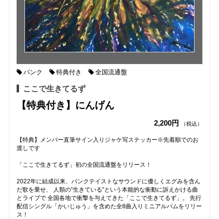
パンク
特典付き
全国流通盤
ここで生きてるず
【特典付き】にんげん
2,200円
（税込）
【特典】メンバー直筆サイン入りジャケ写ステッカー※先着順でのお
渡しです
「ここで生きてるず」初の全国流通盤をリリース！
2022年に結成以来、パンクテイストなサウンドに優しくエグみを含ん
だ歌を乗せ、 人類の”生きている”という本能的な衝動に訴えかける曲
とライブで 全国各地で衝撃を与えてきた「ここで生きてるず」。 先行
配信シングル「かいじゅう」を含めた全8曲入りミニアルバムをリリー
ス！