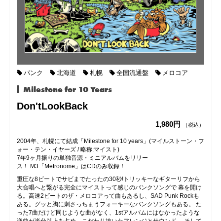
パンク
北海道
札幌
全国流通盤
メロコア
Milestone for 10 Years
Don'tLookBack
1,980円
（税込）
2004年、札幌にて結成「Milestone for 10 years」(マイルストーン・フ
ォー・テン・イヤーズ / 略称:マイスト)
7年9ヶ月振りの単独音源・ミニアルバムをリリー
ス！ M3「Metronome」はCDのみ収録！
重圧な8ビートでサビまでたったの30秒!トリッキーなギターリフから
大合唱へと繋がる完全にマイストって感じのパンクソングで 幕を開け
る。高速2ビートのザ・メロコアって曲もあるし、SAD Punk Rockも
ある。グッと胸に刺さっちまうフォーキーなパンクソングもある。 た
った7曲だけど同じような曲がなく、1stアルバムにはなかったような