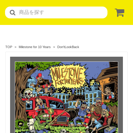
Don'tLookBack
TOP
Milestone for 10 Years