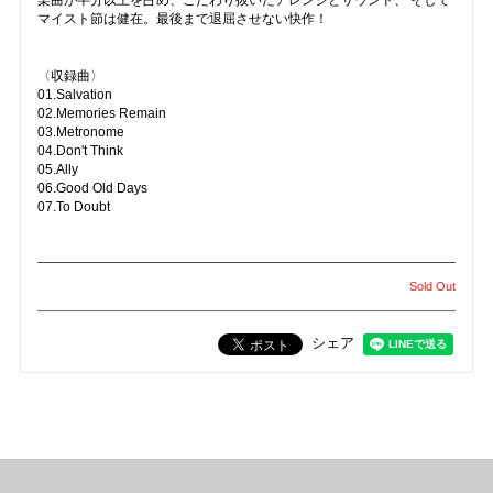
楽曲が半分以上を占め、こだわり抜いたアレンジとサウンド、 そして
マイスト節は健在。最後まで退屈させない快作！
〈収録曲〉
01.Salvation
02.Memories Remain
03.Metronome
04.Don't Think
05.Ally
06.Good Old Days
07.To Doubt
Sold Out
シェア