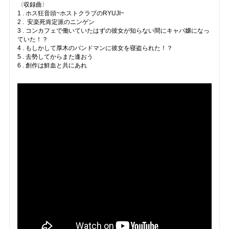
〈収録曲〉
1 . ホス狂音頭~ホストクラブのRYUJI~
2 . 安楽死肯定派のニンゲン
3 . コンカフェで働いていたはずの彼女が知らない間にキャバ嬢になっ
ていた！？
4 . もしかして厚木のバンドマンに彼女を寝盗られた！？
5 . 去勢してからまた逢おう
6 . 創作は鮮血と共にあれ