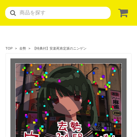
【特典付】安楽死肯定派のニンゲン
TOP
去勢