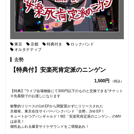
東京
京都
特典付き
ロックバンド
オルタナティブ
去勢
【特典付】安楽死肯定派のニンゲン
1,500円
（税込）
【特典】"ライブ会場物販にて300円以下のものと交換できる"チケット
※先着順でのお渡しになります
衝撃的リリースの1st EPから間髪置かずにリリースされた
京都発、東京在住サイバーパンクバンド「去勢」2nd EP！
キュートかつアバンギャルド！M2「安楽死肯定派のニンゲン」のMV
は必見！
個性あふれる爆音サイケサウンドをご堪能あれ！