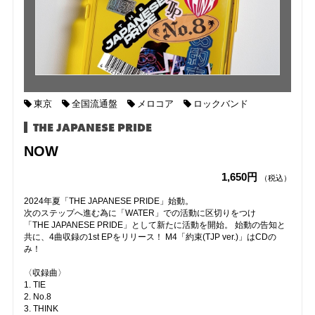
東京
全国流通盤
メロコア
ロックバンド
THE JAPANESE PRIDE
NOW
1,650円
（税込）
2024年夏「THE JAPANESE PRIDE」始動。
次のステップへ進む為に「WATER」での活動に区切りをつけ
「THE JAPANESE PRIDE」として新たに活動を開始。 始動の告知と
共に、4曲収録の1st EPをリリース！ M4「約束(TJP ver.)」はCDの
み！
〈収録曲〉
1. TIE
2. No.8
3. THINK