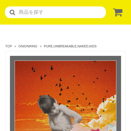
PURE,UNBREAKABLE,NAKED,KIDS
TOP
ONIONRING