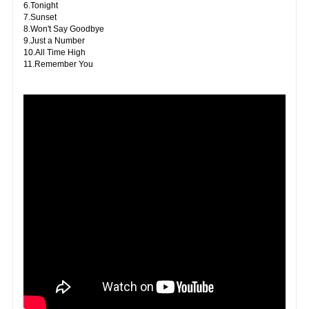
6.Tonight
7.Sunset
8.Won't Say Goodbye
9.Just a Number
10.All Time High
11.Remember You