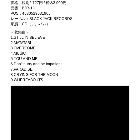
価格：税別2,727円 / 税込3,000円
品番：BJR-13
POS：4580529531965
レーベル：BLACK JACK RECORDS
形態：CD（アルバム）
＜収録曲＞
1.STILL IN BELIEVE
2.MATATABI
3.OVERCOME
4.MUSIC
5.YOU AND ME
6.Don't hurry and be impatient
7.PARADISE
8.CRYING FOR THE MOON
9.WHEREABOUTS