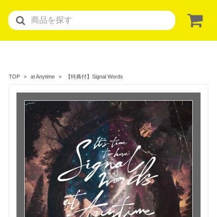
【特典付】Signal Words
TOP
at Anytime