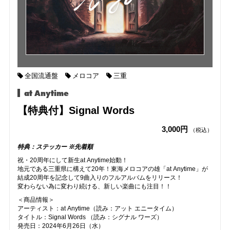
全国流通盤
メロコア
三重
at Anytime
【特典付】Signal Words
3,000円
（税込）
特典：ステッカー ※先着順
祝・20周年にして新生at Anytime始動！
地元である三重県に構えて20年！東海メロコアの雄「at Anytime」が
結成20周年を記念して9曲入りのフルアルバムをリリース！
変わらない為に変わり続ける、新しい楽曲にも注目！！
＜商品情報＞
アーティスト：at Anytime（読み：アット エニータイム）
タイトル：Signal Words （読み：シグナル ワーズ）
発売日：2024年6月26日（水）