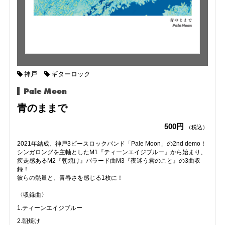
神戸
ギターロック
Pale Moon
青のままで
500円
（税込）
2021年結成、神戸3ピースロックバンド「Pale Moon」の2nd demo！
シンガロングを主軸としたM1『ティーンエイジブルー』から始まり、
疾走感あるM2『朝焼け』バラード曲M3『夜迷う君のこと』の3曲収
録！
彼らの熱量と、青春さを感じる1枚に！
〈収録曲〉
1.ティーンエイジブルー
2.朝焼け