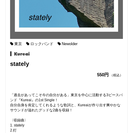
東京
ロックバンド
Newolder
Kureai
stately
550円
（税込）
「過去があってこそ今の自分がある」東京を中心に活動する3ピースバ
ンド『Kureai』の1st Single！
自分自身を肯定してくれるような歌詞と、Kureaiが作り出す爽やかな
サウンドが溢れたグッドな2曲を収録！
〈収録曲〉
1. stately
2.灯