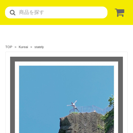
stately
TOP
Kureai