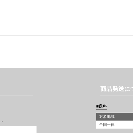
商品発送に
送料
対象地域
ん。
全国一律