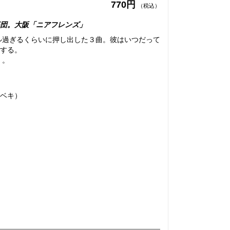
770円
（税込）
団。大阪「ニアフレンズ」
ル過ぎるくらいに押し出した３曲。彼はいつだって
する。
く。
ベキ）