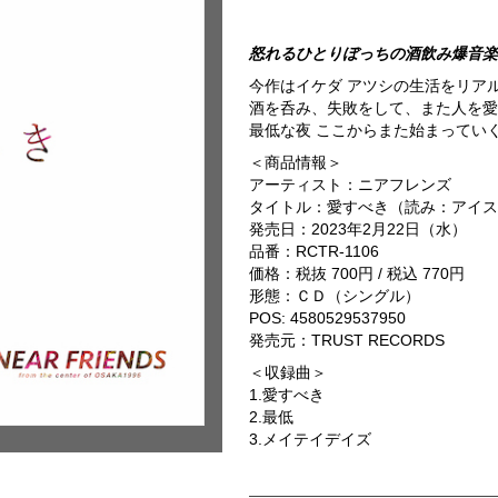
怒れるひとりぼっちの酒飲み爆音楽
今作はイケダ アツシの生活をリア
酒を呑み、失敗をして、また人を愛
最低な夜 ここからまた始まってい
＜商品情報＞
アーティスト：ニアフレンズ
タイトル：愛すべき（読み：アイス
発売日：2023年2月22日（水）
品番：RCTR-1106
価格：税抜 700円 / 税込 770円
形態：ＣＤ（シングル）
POS: 4580529537950
発売元：TRUST RECORDS
＜収録曲＞
1.愛すべき
2.最低
3.メイテイデイズ