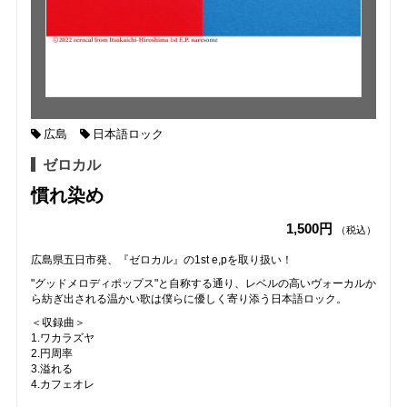
広島
日本語ロック
ゼロカル
慣れ染め
1,500円
（税込）
広島県五日市発、『ゼロカル』の1st e,pを取り扱い！
"グッドメロディポップス"と自称する通り、レベルの高いヴォーカルか
ら紡ぎ出される温かい歌は僕らに優しく寄り添う日本語ロック。
＜収録曲＞
1.ワカラズヤ
2.円周率
3.溢れる
4.カフェオレ