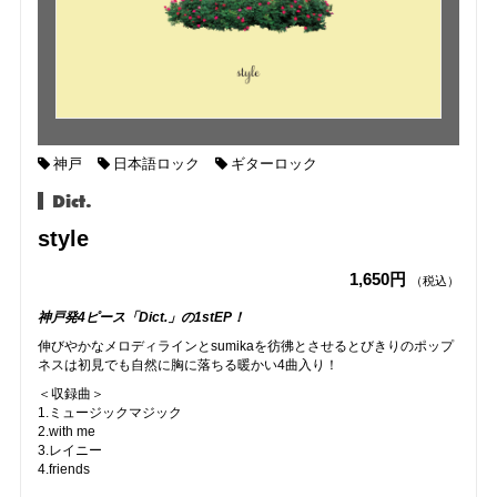
神戸
日本語ロック
ギターロック
Dict.
style
1,650円
（税込）
神戸発4ピース「Dict.」の1stEP！
伸びやかなメロディラインとsumikaを彷彿とさせるとびきりのポップ
ネスは初見でも自然に胸に落ちる暖かい4曲入り！
＜収録曲＞
1.ミュージックマジック
2.with me
3.レイニー
4.friends