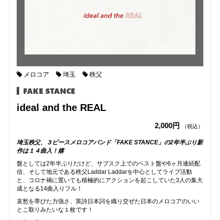
メロコア
埼玉
秩父
FAKE STANCE
ideal and the REAL
2,000円
（税込）
埼玉秩父、３ピースメロコアバンド「FAKE STANCE」の2年半ぶり新
作は１４曲入！嬉
盤としては2年半ぶりだけど、サブスク上でのベスト盤や6ヶ月連続配
信、そして地元である秩父Laddar Laddarを中心としてライブ活動
と、コロナ禍に置いても積極的にアクションを起こしていた3人の集大
成となる14曲入りフル！
哀愁を帯びた力強さ、英詩日本詞を織り交ぜた日本のメロコアのいい
とこ取りみたいな１枚です！