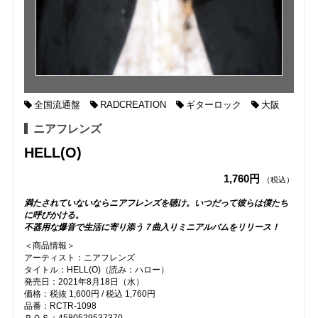
全国流通盤
RADCREATION
ギターロック
大阪
ニアフレンズ
HELL(O)
1,760円
（税込）
満たされていないならニアフレンズを聴け。いつだって彼らは僕たち
に呼びかける。
不器用な爆音で生活に寄り添う７曲入りミニアルバムをリリース！
＜商品情報＞
アーティスト：ニアフレンズ
タイトル：HELL(O)（読み：ハロー）
発売日：2021年8月18日（水）
価格：税抜 1,600円 / 税込 1,760円
品番：RCTR-1098